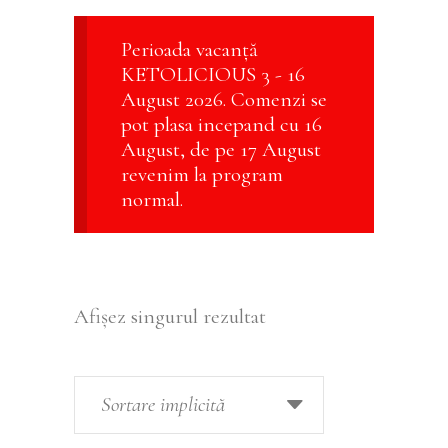
Perioada vacanță
KETOLICIOUS 3 - 16
August 2026. Comenzi se
pot plasa incepand cu 16
August, de pe 17 August
revenim la program
normal.
Afișez singurul rezultat
Sortare implicită