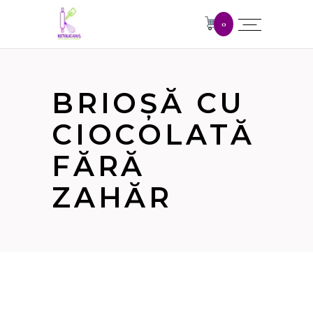
0
BRIOȘĂ CU
CIOCOLATĂ
FĂRĂ
ZAHĂR