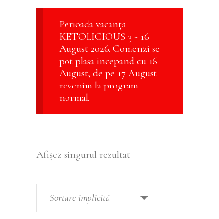
Perioada vacanță
KETOLICIOUS 3 - 16
August 2026. Comenzi se
pot plasa incepand cu 16
August, de pe 17 August
revenim la program
normal.
Afișez singurul rezultat
Sortare implicită