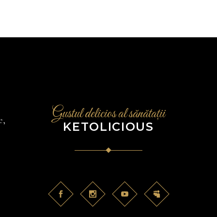
Gustul delicios al sănătații
e,
KETOLICIOUS