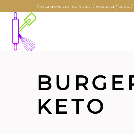
Preluam comenzi de torturi / cozonaci / paine /
BURGE
KETO