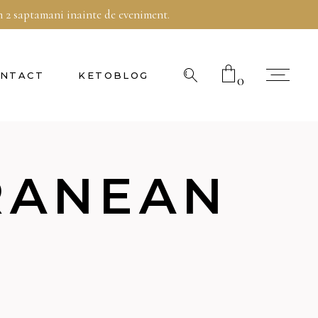
im 2 saptamani inainte de eveniment.
Telefon:
0770 697 855
NTACT
KETOBLOG
0
No products in the cart.
RANEAN