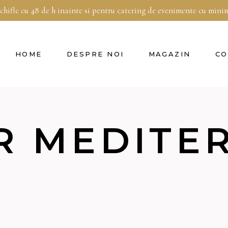
 chifle cu 48 de h inainte si pentru catering de evenimente cu min
HOME
DESPRE NOI
MAGAZIN
CO
R MEDITE