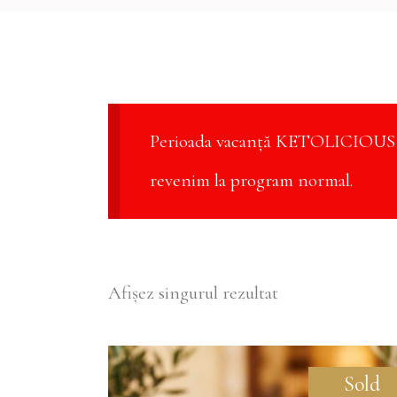
Perioada vacanță KETOLICIOUS 3 
revenim la program normal.
Afișez singurul rezultat
Sold