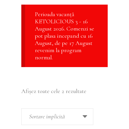
Perioada vacanță
KETOLICIOUS 3 - 16
August 2026. Comenzi se
pot plasa incepand cu 16
August, de pe 17 August
revenim la program
normal.
Afișez toate cele 2 rezultate
Sortare implicită