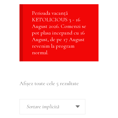
Perioada vacanță
KETOLICIOUS 3 - 16
August 2026. Comenzi se
pot plasa incepand cu 16
August, de pe 17 August
revenim la program
normal.
Afișez toate cele 5 rezultate
Sortare implicită