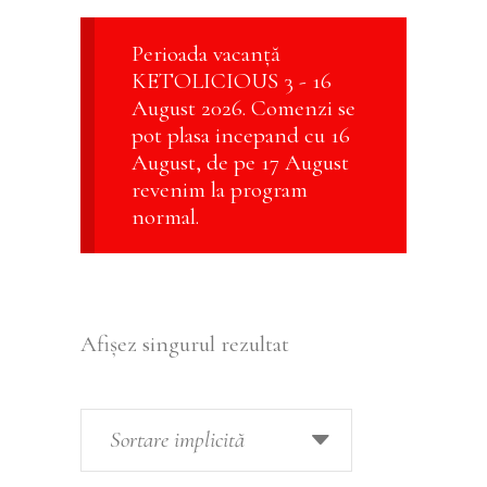
Perioada vacanță
KETOLICIOUS 3 - 16
August 2026. Comenzi se
pot plasa incepand cu 16
August, de pe 17 August
revenim la program
normal.
Afișez singurul rezultat
Sortare implicită