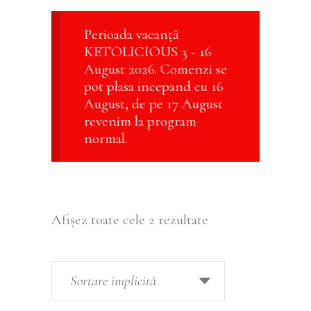
Perioada vacanță
KETOLICIOUS 3 - 16
August 2026. Comenzi se
pot plasa incepand cu 16
August, de pe 17 August
revenim la program
normal.
Afișez toate cele 2 rezultate
Sortare implicită