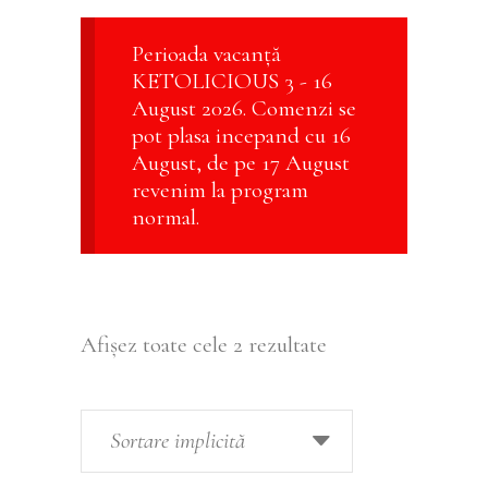
Perioada vacanță
KETOLICIOUS 3 - 16
August 2026. Comenzi se
pot plasa incepand cu 16
August, de pe 17 August
revenim la program
normal.
Afișez toate cele 2 rezultate
Sortare implicită