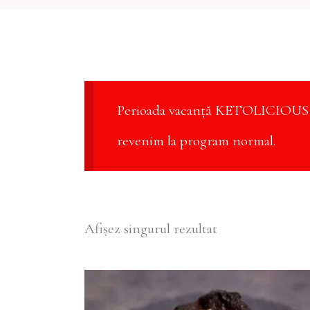
Perioada vacanță KETOLICIOUS 3 
revenim la program normal.
Afișez singurul rezultat