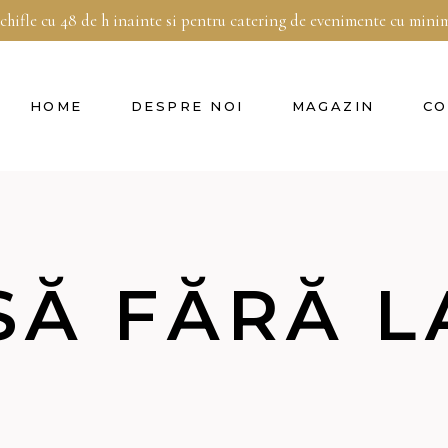
 chifle cu 48 de h inainte si pentru catering de evenimente cu min
HOME
DESPRE NOI
MAGAZIN
CO
Ă FĂRĂ L