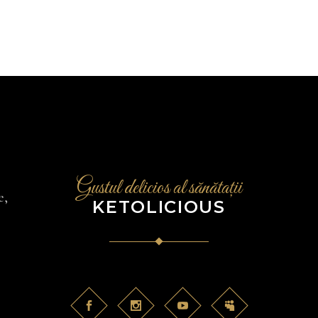
Gustul delicios al sănătații
e,
KETOLICIOUS