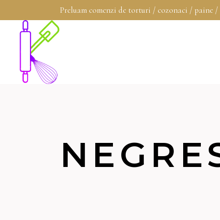
Preluam comenzi de torturi / cozonaci / paine /
NEGRES