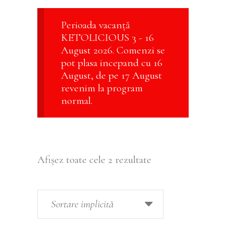
Perioada vacanță
KETOLICIOUS 3 - 16
August 2026. Comenzi se
pot plasa incepand cu 16
August, de pe 17 August
revenim la program
normal.
Afișez toate cele 2 rezultate
Sortare implicită