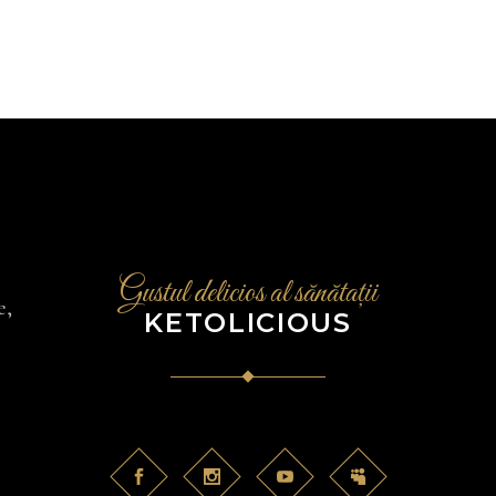
Gustul delicios al sănătații
e,
KETOLICIOUS