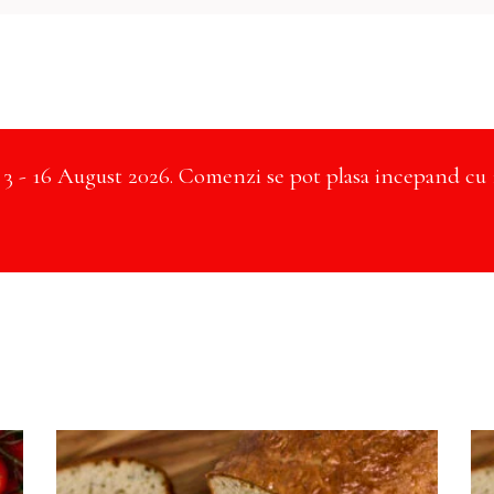
- 16 August 2026. Comenzi se pot plasa incepand cu 