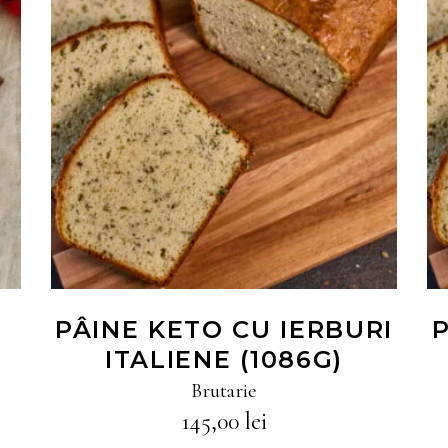
CITEȘTE MAI MULT
PÂINE KETO CU IERBURI
P
ITALIENE (1086G)
Brutarie
145,00
lei