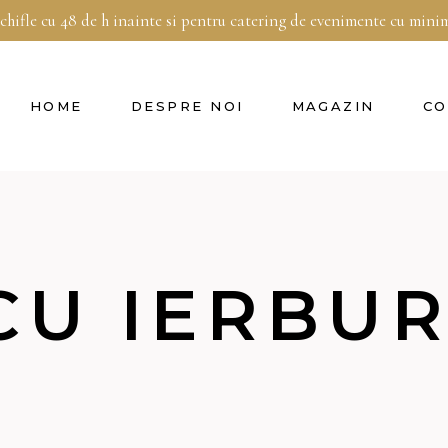
 chifle cu 48 de h inainte si pentru catering de evenimente cu min
HOME
DESPRE NOI
MAGAZIN
CO
CU IERBUR