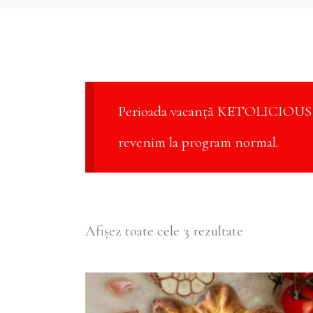
Perioada vacanță KETOLICIOUS 3 
revenim la program normal.
Afișez toate cele 3 rezultate