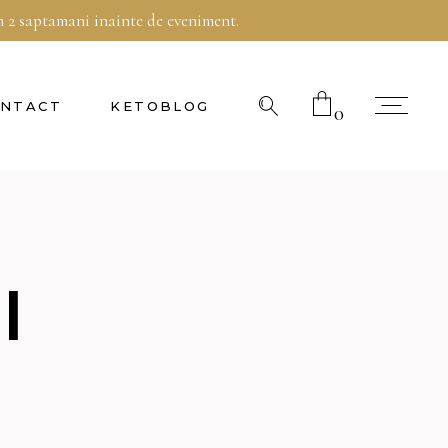
im 2 saptamani inainte de eveniment.
Telefon:
0770 697 855
NTACT
KETOBLOG
0
No products in the cart.
I