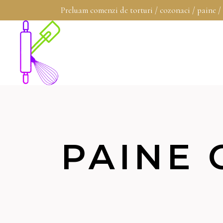
Preluam comenzi de torturi / cozonaci / paine /
PAINE 