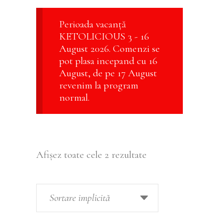
Perioada vacanță
KETOLICIOUS 3 - 16
August 2026. Comenzi se
pot plasa incepand cu 16
August, de pe 17 August
revenim la program
normal.
Afișez toate cele 2 rezultate
Sortare implicită