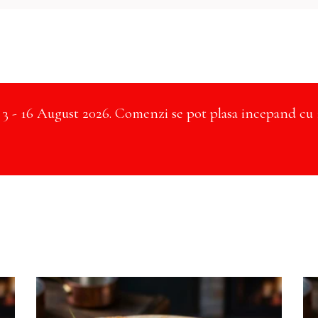
- 16 August 2026. Comenzi se pot plasa incepand cu 