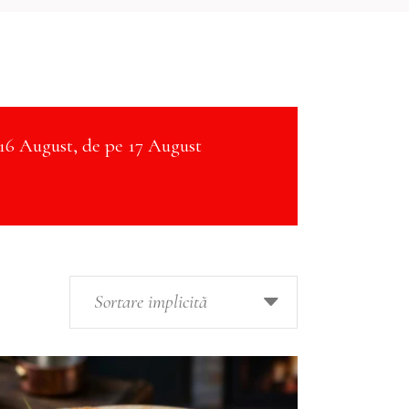
16 August, de pe 17 August
Sortare implicită