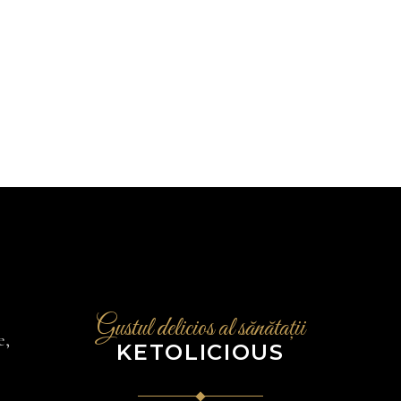
Gustul delicios al sănătații
e,
KETOLICIOUS