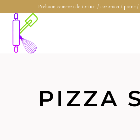
Preluam comenzi de torturi / cozonaci / paine /
PIZZA 