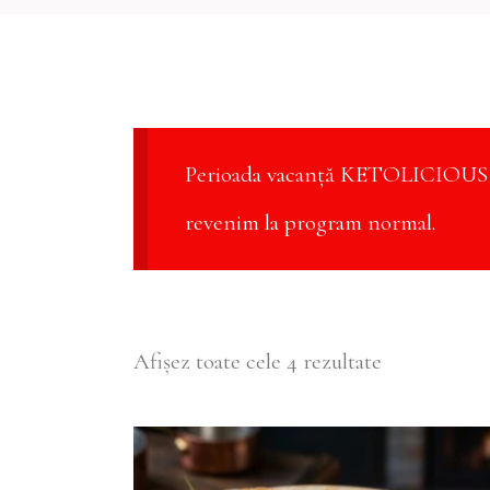
Perioada vacanță KETOLICIOUS 3 
revenim la program normal.
Afișez toate cele 4 rezultate