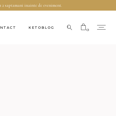
im 2 saptamani inainte de eveniment.
Telefon:
0770 697 855
NTACT
KETOBLOG
0
No products in the cart.