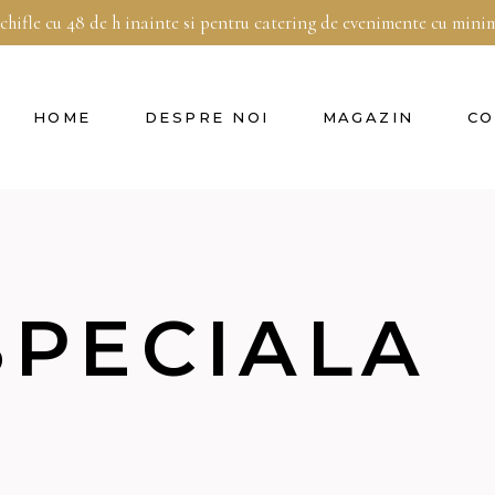
 chifle cu 48 de h inainte si pentru catering de evenimente cu min
HOME
DESPRE NOI
MAGAZIN
CO
SPECIALA