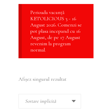
Perioada vacanță
KETOLICIOUS 3 - 16
August 2026. Comenzi se
pot plasa incepand cu 16
August, de pe 17 August
revenim la program
normal.
Afișez singurul rezultat
Sortare implicită