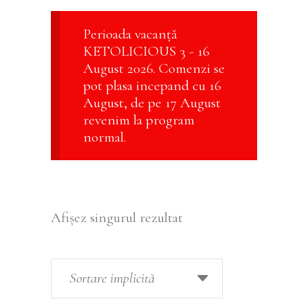
Perioada vacanță
KETOLICIOUS 3 - 16
August 2026. Comenzi se
pot plasa incepand cu 16
August, de pe 17 August
revenim la program
normal.
Afișez singurul rezultat
Sortare implicită