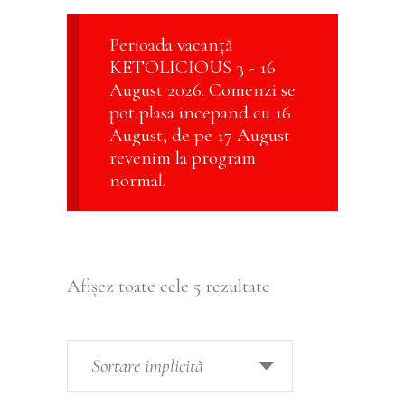
Perioada vacanță
KETOLICIOUS 3 - 16
August 2026. Comenzi se
pot plasa incepand cu 16
August, de pe 17 August
revenim la program
normal.
Afișez toate cele 5 rezultate
Sortare implicită