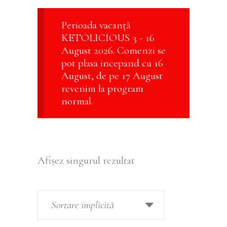
Perioada vacanță
KETOLICIOUS 3 - 16
August 2026. Comenzi se
pot plasa incepand cu 16
August, de pe 17 August
revenim la program
normal.
Afișez singurul rezultat
Sortare implicită