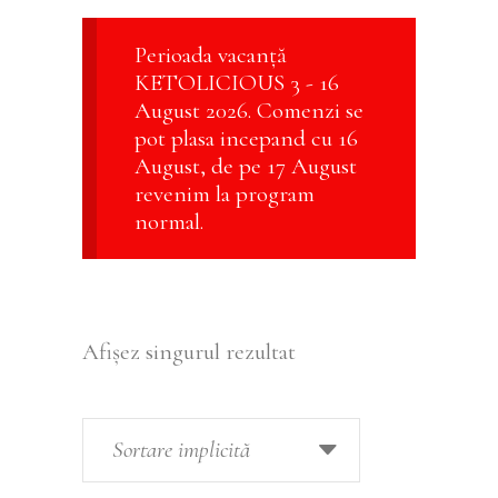
Perioada vacanță
KETOLICIOUS 3 - 16
August 2026. Comenzi se
pot plasa incepand cu 16
August, de pe 17 August
revenim la program
normal.
Afișez singurul rezultat
Sortare implicită