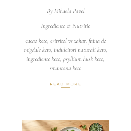
By
Mihaela Pavel
Ingrediente & Nutritie
cacao keto
,
eritritol vs zahar
,
faina de
migdale keto
,
indulcitori naturali keto
,
ingrediente keto
,
psyllium husk keto
,
smantana keto
READ MORE