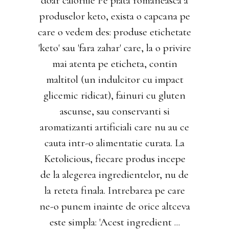
doar caloriile Pe piata romaneasca a
produselor keto, exista o capcana pe
care o vedem des: produse etichetate
'keto' sau 'fara zahar' care, la o privire
mai atenta pe eticheta, contin
maltitol (un indulcitor cu impact
glicemic ridicat), fainuri cu gluten
ascunse, sau conservanti si
aromatizanti artificiali care nu au ce
cauta intr-o alimentatie curata. La
Ketolicious, fiecare produs incepe
de la alegerea ingredientelor, nu de
la reteta finala. Intrebarea pe care
ne-o punem inainte de orice altceva
este simpla: 'Acest ingredient